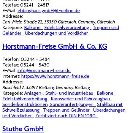
Telefax:
05241 - 24817
E-Mail:
ebbinghaus.gmbH@t-online.de
Addresse:
Carl-Miele-Straße 22, 33330 Gütersloh, Germany
,
Gütersloh
Kategorie:
Balkone
Edelstahlverarbeitung
Treppen und
Geländer
Überdachungen und Vordächer
Horstmann-Freise GmbH & Co. KG
Telefon:
05244 - 5484
Telefax:
05244 - 5430
E-Mail:
info@horstmann-freise.de
Internet:
https://www.horstmann-freise.de
Addresse:
Rüschfeld 2, 33397 Rietberg, Germany
,
Rietberg
Kategorie:
Anlagen-, Stahl- und Industriebau
Balkone
Edelstahlverarbeitung
Karosserie- und Fahrzeugbau
Sonderkonstruktionen, Sonderanfertigungen
Stahlbau mit
Schweißzulassung
Treppen und Geländer
Überdachungen
und Vordächer
Zertifiziert nach DIN EN 1090
Stuthe GmbH