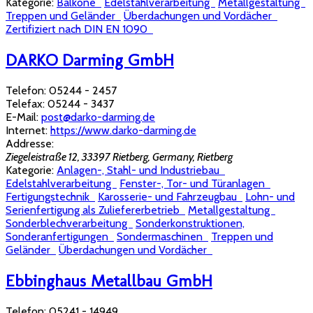
Kategorie:
Balkone
Edelstahlverarbeitung
Metallgestaltung
Treppen und Geländer
Überdachungen und Vordächer
Zertifiziert nach DIN EN 1090
DARKO Darming GmbH
Telefon:
05244 - 2457
Telefax:
05244 - 3437
E-Mail:
post@darko-darming.de
Internet:
https://www.darko-darming.de
Addresse:
Ziegeleistraße 12, 33397 Rietberg, Germany
,
Rietberg
Kategorie:
Anlagen-, Stahl- und Industriebau
Edelstahlverarbeitung
Fenster-, Tor- und Türanlagen
Fertigungstechnik
Karosserie- und Fahrzeugbau
Lohn- und
Serienfertigung als Zuliefererbetrieb
Metallgestaltung
Sonderblechverarbeitung
Sonderkonstruktionen,
Sonderanfertigungen
Sondermaschinen
Treppen und
Geländer
Überdachungen und Vordächer
Ebbinghaus Metallbau GmbH
Telefon:
05241 - 14949